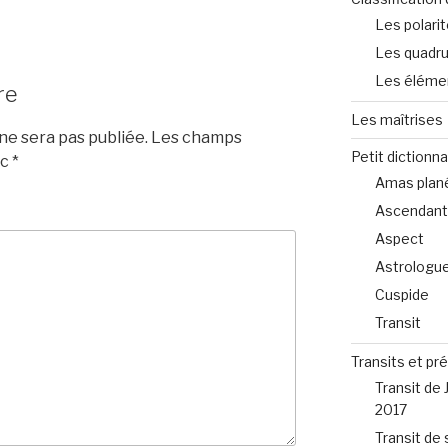
Les polari
Les quadru
Les éléme
re
Les maîtrises
e sera pas publiée.
Les champs
Petit dictionna
ec
*
Amas plané
Ascendant
Aspect
Astrologu
Cuspide
Transit
Transits et pr
Transit de 
2017
Transit de