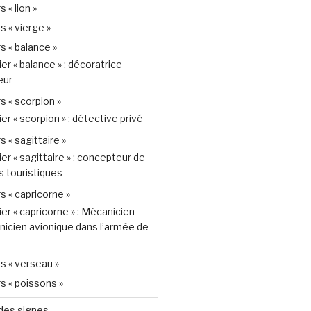
 « lion »
 « vierge »
s « balance »
er « balance » : décoratrice
eur
s « scorpion »
er « scorpion » : détective privé
 « sagittaire »
er « sagittaire » : concepteur de
s touristiques
s « capricorne »
er « capricorne » : Mécanicien
nicien avionique dans l’armée de
s « verseau »
s « poissons »
 des signes