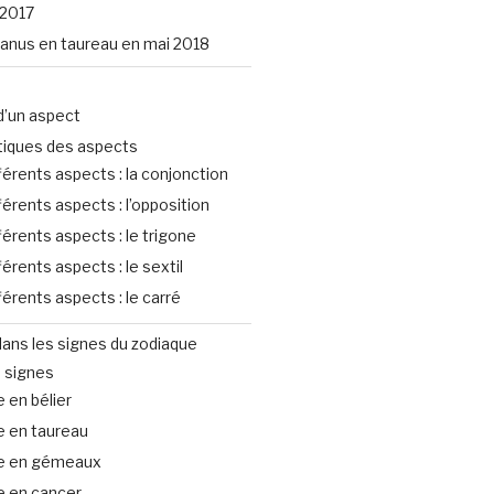
2017
uranus en taureau en mai 2018
d’un aspect
tiques des aspects
férents aspects : la conjonction
férents aspects : l’opposition
férents aspects : le trigone
férents aspects : le sextil
férents aspects : le carré
ans les signes du zodiaque
 signes
 en bélier
e en taureau
e en gémeaux
e en cancer