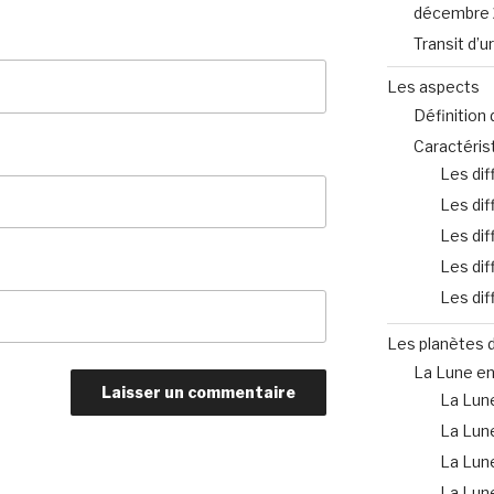
décembre 
Transit d’
Les aspects
Définition 
Caractéris
Les dif
Les dif
Les dif
Les dif
Les dif
Les planètes d
La Lune en
La Lune
La Lun
La Lun
La Lun