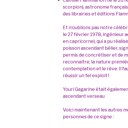
Camille Flammarion né le 26 f
scorpion), astronome français
des librairies et éditions Flam
Et n’oublions pas notre célè
le 27 février 1978, ingénieur
en capricorne), qui a pu réali
poisson ascendant bélier, sig
permis de concrétiser et de men
reconnaître, la nature premièr
contemplation et le rêve. Il f
réussir un tel exploit !
Youri Gagarine était égalemen
ascendant verseau
Voici maintenant les autres m
personnes de ce signe :