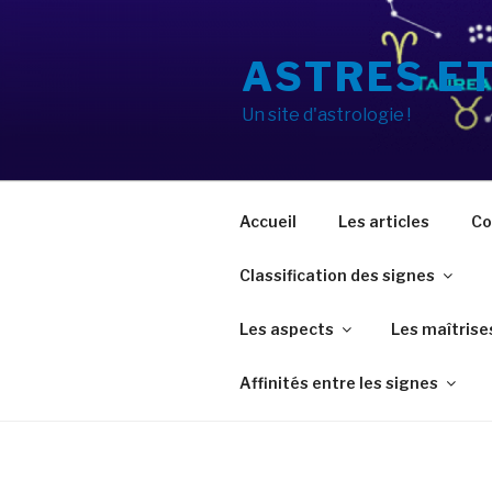
Aller
au
ASTRES E
contenu
principal
Un site d'astrologie !
Accueil
Les articles
Co
Classification des signes
Les aspects
Les maîtrise
Affinités entre les signes