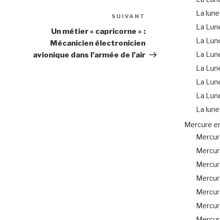
La lune
SUIVANT
Article
La Lune
suivant
Un métier « capricorne » :
La Lun
Mécanicien électronicien
La Lun
avionique dans l’armée de l’air
La Lune
La Lune
La Lun
La lune
Mercure e
Mercure
Mercur
Mercur
Mercur
Mercure
Mercur
Mercur