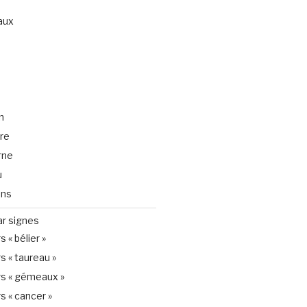
aux
n
ire
rne
u
ons
ar signes
 « bélier »
s « taureau »
s « gémeaux »
s « cancer »