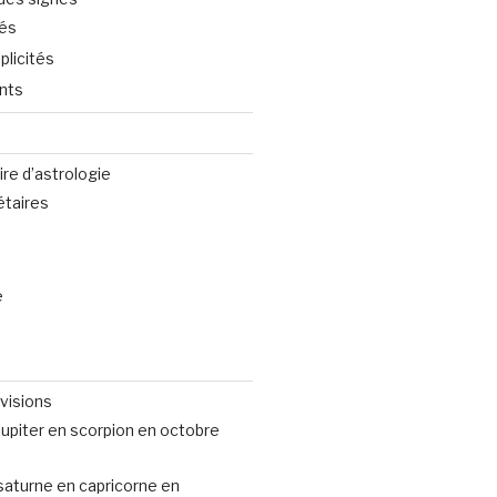
tés
plicités
nts
ire d’astrologie
taires
e
évisions
Jupiter en scorpion en octobre
 saturne en capricorne en