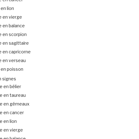
 en lion
 en vierge
e en balance
e en scorpion
 en sagittaire
 en capricorne
e en verseau
 en poisson
n signes
 en bélier
e en taureau
e en gémeaux
e en cancer
 en lion
e en vierge
e en balance