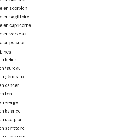
e en scorpion
 en sagittaire
e en capricorne
e en verseau
e en poisson
ignes
n bélier
en taureau
en gémeaux
en cancer
n lion
en vierge
en balance
en scorpion
n sagittaire
en capricorne