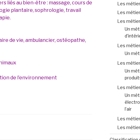
rs liés au bien-être : massage, cours de
Les métiers
ogie plantaire, sophrologie, travail
Les métiers
apie.
Les métier
Un méti
d’intéri
aire de vie, ambulancier, ostéopathe,
Les métier
Un méti
animaux
Les métiers
Un méti
ction de l’environnement
produit
Les métier
Un méti
électro
l’air
Les métier
Les métier
Classification