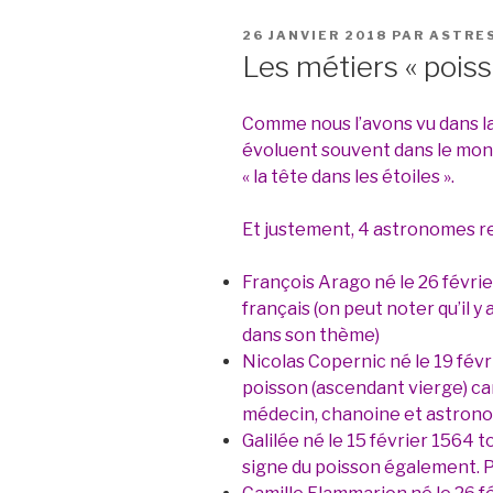
PUBLIÉ
26 JANVIER 2018
PAR
ASTRE
LE
Les métiers « poiss
Comme nous l’avons vu dans la
évoluent souvent dans le monde
« la tête dans les étoiles ».
Et justement, 4 astronomes r
François Arago né le 26 févri
français (on peut noter qu’il y
dans son thème)
Nicolas Copernic né le 19 févr
poisson (ascendant vierge) car
médecin, chanoine et astrono
Galilée né le 15 février 1564 t
signe du poisson également. P