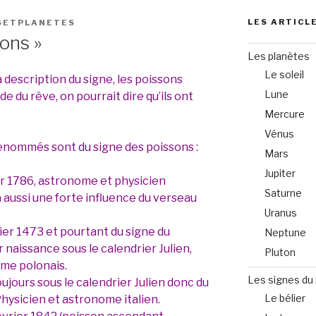
LES ARTICL
SETPLANETES
ons »
Les planètes
Le soleil
 description du signe, les poissons
Lune
 du rêve, on pourrait dire qu’ils ont
Mercure
Vénus
enommés sont du signe des poissons :
Mars
Jupiter
er 1786, astronome et physicien
Saturne
 a aussi une forte influence du verseau
Uranus
ier 1473 et pourtant du signe du
Neptune
 naissance sous le calendrier Julien,
Pluton
me polonais.
Les signes du
oujours sous le calendrier Julien donc du
Le bélier
hysicien et astronome italien.