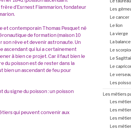
évrier 1842 (poisson ascendant
Le taureau
 frère d’Esrnest Flammarion, fondateur
Les géme
marion.
Le cancer
Le lion
bre et contemporain Thomas Pesquet né
La vierge
 aéronautique de formation (maison 10
La balance
ser son rêve et devenir astronaute. Un
ne ascendant qui lui a certainement
Le scorpio
er à bien ce projet. Car il faut bien le
Le Sagitta
e du poisson est de rester dans la
Le caprico
aut bien un ascendant de feu pour
Le versea
Les poiss
t du signe du poisson : un poisson
Les métiers p
Les métiers
Les métier
étiers qui peuvent convenir aux
Les métier
Les métier