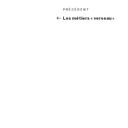
Navigation
PRÉCÉDENT
Article
de
précédent
Les métiers « verseau »
l’article