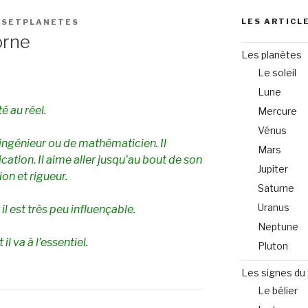
LES ARTICL
ESETPLANETES
orne
Les planètes
Le soleil
Lune
té au réel.
Mercure
Vénus
ingénieur ou de mathématicien. Il
Mars
cation. Il aime aller jusqu’au bout de son
Jupiter
n et rigueur.
Saturne
Uranus
 il est très peu influençable.
Neptune
il va à l’essentiel.
Pluton
Les signes du
Le bélier