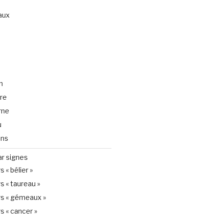
aux
n
ire
rne
u
ons
ar signes
 « bélier »
s « taureau »
s « gémeaux »
s « cancer »