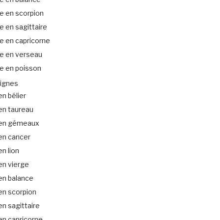
e en scorpion
 en sagittaire
e en capricorne
e en verseau
e en poisson
ignes
n bélier
en taureau
en gémeaux
en cancer
n lion
en vierge
en balance
en scorpion
n sagittaire
en capricorne