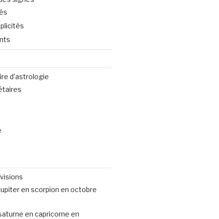
tés
plicités
nts
ire d’astrologie
taires
e
évisions
Jupiter en scorpion en octobre
 saturne en capricorne en