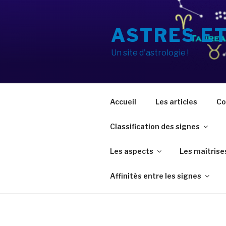
Aller
au
ASTRES E
contenu
principal
Un site d'astrologie !
Accueil
Les articles
Co
Classification des signes
Les aspects
Les maîtrise
Affinités entre les signes