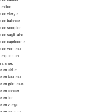
 en lion
 en vierge
e en balance
e en scorpion
 en sagittaire
 en capricorne
e en verseau
 en poisson
n signes
 en bélier
e en taureau
e en gémeaux
e en cancer
 en lion
e en vierge
e en balance