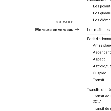
Les polari
Les quadru
Les éléme
SUIVANT
Article
suivant
Les maîtrises
Mercure en verseau
Petit dictionna
Amas plané
Ascendant
Aspect
Astrologu
Cuspide
Transit
Transits et pr
Transit de 
2017
Transit de