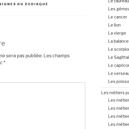
Le taureau
 SIGNES DU ZODIAQUE
Les géme
Le cancer
Le lion
La vierge
La balance
re
Le scorpio
e sera pas publiée.
Les champs
Le Sagitta
ec
*
Le caprico
Le versea
Les poiss
Les métiers p
Les métiers
Les métier
Les métier
Les métier