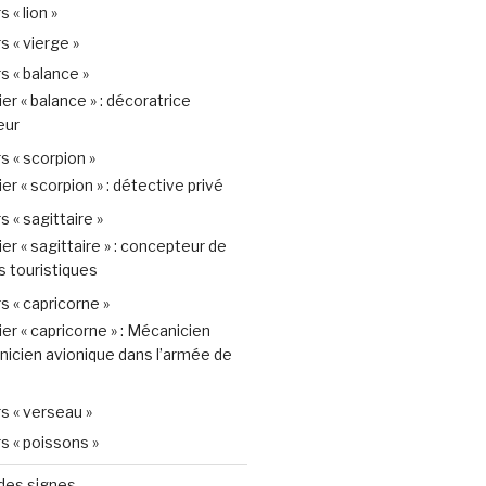
 « lion »
 « vierge »
s « balance »
er « balance » : décoratrice
eur
s « scorpion »
er « scorpion » : détective privé
 « sagittaire »
er « sagittaire » : concepteur de
s touristiques
s « capricorne »
er « capricorne » : Mécanicien
nicien avionique dans l’armée de
s « verseau »
s « poissons »
 des signes