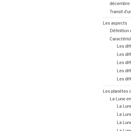
décembre 
Transit d’
Les aspects
Définition 
Caractéris
Les dif
Les dif
Les dif
Les dif
Les dif
Les planètes d
La Lune en
La Lune
La Lun
La Lun
La Lun