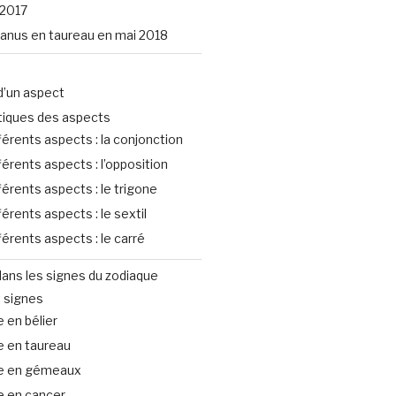
2017
uranus en taureau en mai 2018
d’un aspect
tiques des aspects
férents aspects : la conjonction
férents aspects : l’opposition
férents aspects : le trigone
férents aspects : le sextil
férents aspects : le carré
ans les signes du zodiaque
 signes
 en bélier
e en taureau
e en gémeaux
e en cancer