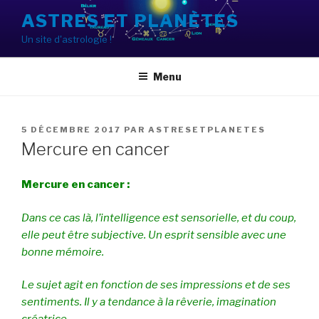
Aller
ASTRES ET PLANÈTES
au
Un site d'astrologie !
contenu
principal
Menu
PUBLIÉ
5 DÉCEMBRE 2017
PAR
ASTRESETPLANETES
LE
Mercure en cancer
Mercure en cancer :
Dans ce cas là, l’intelligence est sensorielle, et du coup,
elle peut être subjective. Un esprit sensible avec une
bonne mémoire.
Le sujet agit en fonction de ses impressions et de ses
sentiments. Il y a tendance à la rêverie, imagination