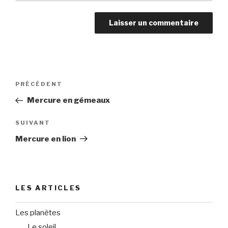
Navigation
PRÉCÉDENT
Article
de
précédent
Mercure en gémeaux
l’article
SUIVANT
Article
suivant
Mercure en lion
LES ARTICLES
Les planètes
Le soleil