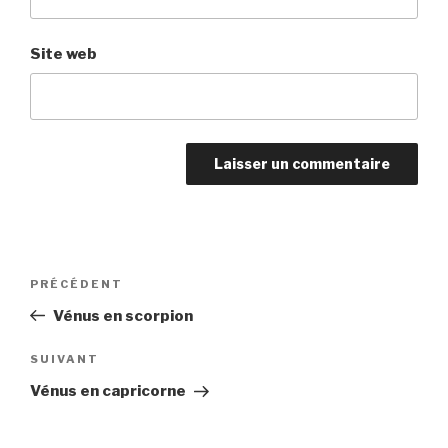
Site web
Navigation
PRÉCÉDENT
Article
de
précédent
Vénus en scorpion
l’article
SUIVANT
Article
suivant
Vénus en capricorne