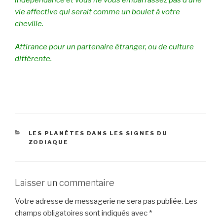
indépendance et vous ne vous embarrassez pas d’une
vie affective qui serait comme un boulet à votre
cheville.
Attirance pour un partenaire étranger, ou de culture
différente.
CATÉGORIES
LES PLANÈTES DANS LES SIGNES DU
ZODIAQUE
Laisser un commentaire
Votre adresse de messagerie ne sera pas publiée.
Les
champs obligatoires sont indiqués avec
*