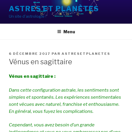
Aller
ASTRES ET PLANÈTES
au
Un site d'astrologie !
contenu
principal
Menu
PUBLIÉ
6 DÉCEMBRE 2017
PAR
ASTRESETPLANETES
LE
Vénus en sagittaire
Vénus en sagittaire :
Dans cette configuration astrale, les sentiments sont
simples et spontanés. Les expériences sentimentales
sont vécues avec naturel, franchise et enthousiasme.
En général, vous fuyez les complications.
Cependant, vous avez besoin d’un grande