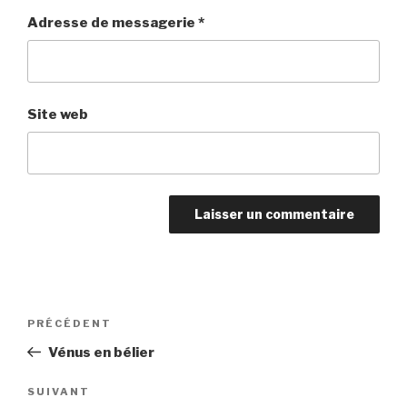
Adresse de messagerie
*
Site web
Navigation
PRÉCÉDENT
Article
de
précédent
Vénus en bélier
l’article
SUIVANT
Article