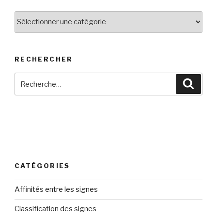
Les
catégories
RECHERCHER
Recherche
Reche
pour
:
CATÉGORIES
Affinités entre les signes
Classification des signes