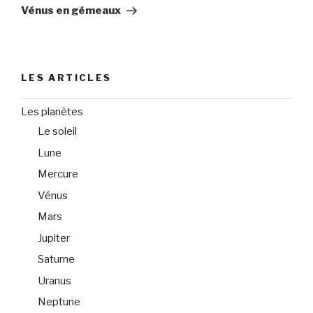
suivant
Vénus en gémeaux
LES ARTICLES
Les planètes
Le soleil
Lune
Mercure
Vénus
Mars
Jupiter
Saturne
Uranus
Neptune