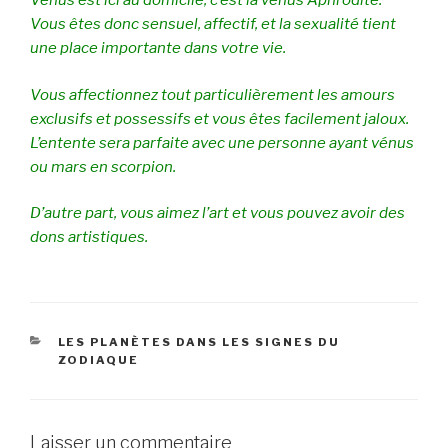
Vénus est ici au domicile, c’est la vénus Aphrodite.
Vous êtes donc sensuel, affectif, et la sexualité tient
une place importante dans votre vie.
Vous affectionnez tout particulièrement les amours
exclusifs et possessifs et vous êtes facilement jaloux.
L’entente sera parfaite avec une personne ayant vénus
ou mars en scorpion.
D’autre part, vous aimez l’art et vous pouvez avoir des
dons artistiques.
CATÉGORIES
LES PLANÈTES DANS LES SIGNES DU
ZODIAQUE
Laisser un commentaire