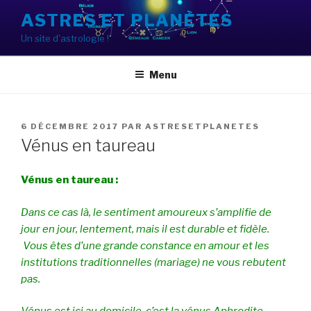
Aller
ASTRES ET PLANÈTES
au
Un site d'astrologie !
contenu
principal
Menu
PUBLIÉ
6 DÉCEMBRE 2017
PAR
ASTRESETPLANETES
LE
Vénus en taureau
Vénus en taureau :
Dans ce cas là, le sentiment amoureux s’amplifie de
jour en jour, lentement, mais il est durable et fidèle.
Vous êtes d’une grande constance en amour et les
institutions traditionnelles (mariage) ne vous rebutent
pas.