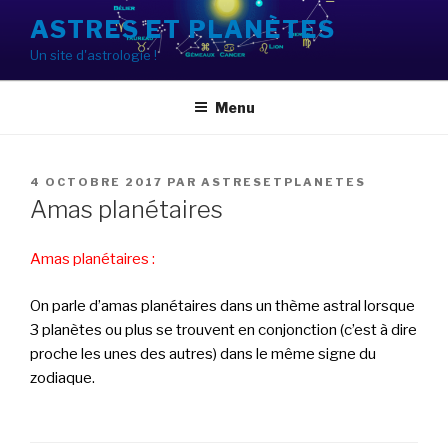
Aller
ASTRES ET PLANÈTES
au
Un site d'astrologie !
contenu
principal
Menu
PUBLIÉ
4 OCTOBRE 2017
PAR
ASTRESETPLANETES
LE
Amas planétaires
Amas planétaires :
On parle d’amas planétaires dans un thème astral lorsque
3 planètes ou plus se trouvent en conjonction (c’est à dire
proche les unes des autres) dans le même signe du
zodiaque.