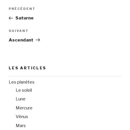
Navigation
PRÉCÉDENT
Article
de
précédent
Saturne
l’article
SUIVANT
Article
suivant
Ascendant
LES ARTICLES
Les planètes
Le soleil
Lune
Mercure
Vénus
Mars