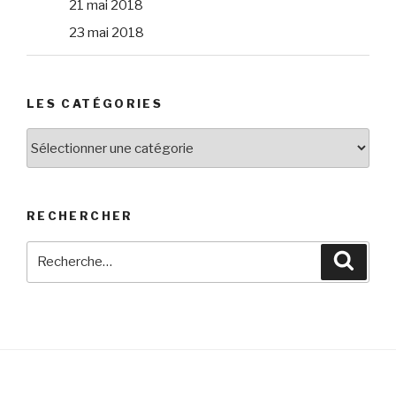
21 mai 2018
23 mai 2018
LES CATÉGORIES
Les
catégories
RECHERCHER
Recherche
Reche
pour
: